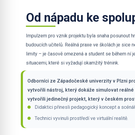
Od nápadu ke spolu
Impulzem pro vznik projektu byla snaha posunout hr
budoucích učitelů. Reálná praxe ve školách je sice n
limity – je časově omezená a student se během ní j
situacemi, které si vyžadují okamžitý trénink.
Odborníci ze Západočeské univerzity v Plzni pro
vytvořili nástroj, který dokáže simulovat reáln
vytvořili jedinečný projekt, který v českém pro
Didaktici přinesli pedagogický koncept a scénář
Technici vyvinuli prostředí ve virtuální realitě.