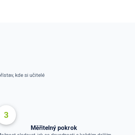
ístav, kde si učitelé
Měřitelný pokrok