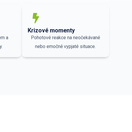
Krizové momenty
em a
Pohotové reakce na neočekávané
y.
nebo emočně vypjaté situace.