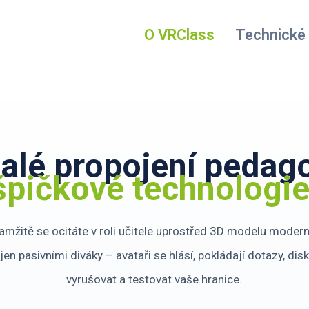
O VRClass
Technické
alé propojení pedago
špičkové technologie
kamžitě se ocitáte v roli učitele uprostřed 3D modelu modern
u jen pasivními diváky – avataři se hlásí, pokládají dotazy, di
vyrušovat a testovat vaše hranice.