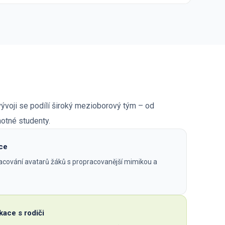
vývoji se podílí široký mezioborový tým – od
otné studenty.
kce
acování avatarů žáků s propracovanější mimikou a
ace s rodiči