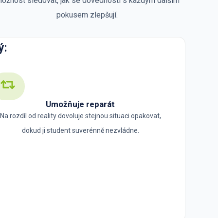
ožnost sledovat, jak se dovednosti s každým dalším
pokusem zlepšují.
ý:
Umožňuje reparát
Na rozdíl od reality dovoluje stejnou situaci opakovat,
dokud ji student suverénně nezvládne.