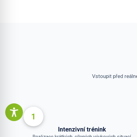
Vstoupit před reálné
Intenzivní trénink
Realizace krátkých, cílených výukových situací.