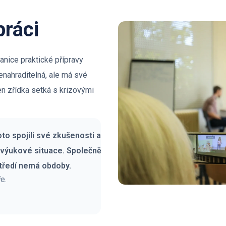
práci
anice praktické přípravy
enahraditelná, ale má své
en zřídka setká s krizovými
to spojili své zkušenosti a
é výukové situace. Společně
středí nemá obdoby.
e.