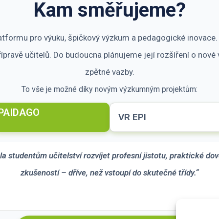
Kam směřujeme?
formu pro výuku, špičkový výzkum a pedagogické inovace. Na
ípravě učitelů. Do budoucna plánujeme její rozšíření o nov
zpětné vazby.
To vše je možné díky novým výzkumným projektům:
PAIDAGO
VR EPI
studentům učitelství rozvíjet profesní jistotu, praktické dov
zkušeností – dříve, než vstoupí do skutečné třídy.“