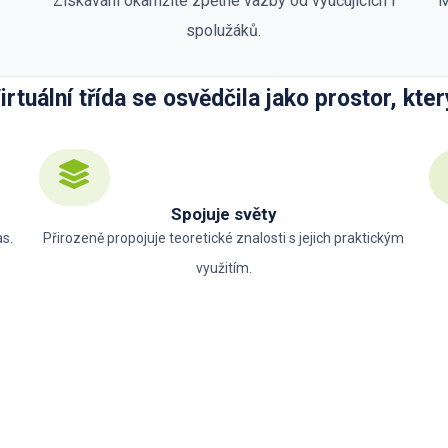
Získávání okamžité zpětné vazby od vyučujících i
M
spolužáků.
irtuální třída se osvědčila jako prostor, kter
Spojuje světy
as.
Přirozeně propojuje teoretické znalosti s jejich praktickým
využitím.